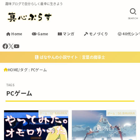
趣味ブログで自分らしく最幸に生きよう
SEARCH
Home
Game
マンガ
モノづくり
40代シン
ばなやんの小説サイト｜言葉の魔導士
HOME
タグ : PCゲーム
PCゲーム
ゲーム｜GG.BANAYAN
ゲーム｜GG.BANAYAN