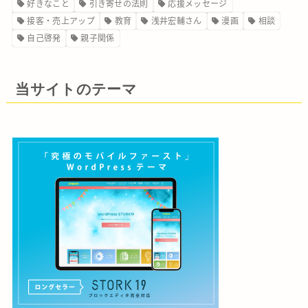
好きなこと
引き寄せの法則
応援メッセージ
接客・売上アップ
教育
浅井宏輔さん
漫画
相談
自己啓発
親子関係
当サイトのテーマ