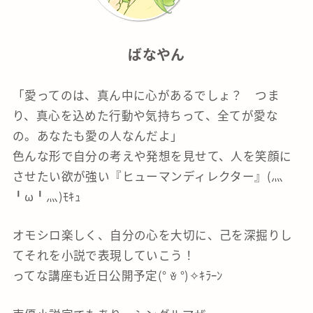
ばなやん
「愛ってのは、真ん中に心があるでしょ？ つま
り、真心を込めた行動や気持ちって、全てが愛な
の。あなたも愛の人なんだよ」
色んな形で自分の考えや発想を見せて、人を笑顔に
させたい欲が強い『ヒューマンディレクター』(灬
╹ω╹灬)ﾓｷｭ
オモシロ楽しく、自分の心を大切に、己を深掘りし
てそれを小説で表現していこう！
ってな講座も近日公開予定(° ꈊ °)✧ｷﾗｰﾝ