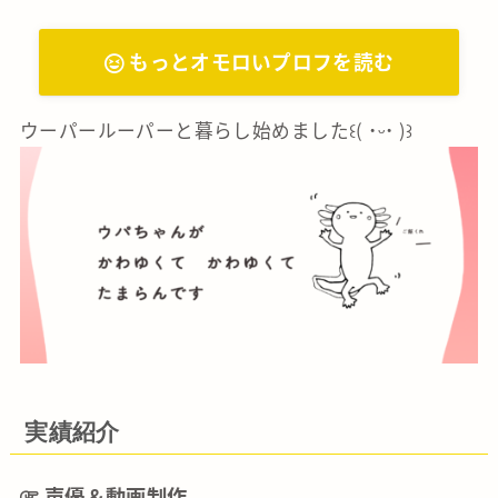
もっとオモロいプロフを読む
ウーパールーパーと暮らし始めました꒰( ˙ᵕ‎˙ )꒱
実績紹介
声優＆動画制作