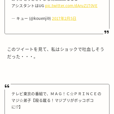
アシスタントはUG
pic.twitter.com/dAruZ1T0VE
— キュー (@kouenji9)
2017年2月5日
このツイートを見て、私はショックで吐血しそう
だった・・・。
テレビ東京の番組で、ＭＡＧ！Ｃ☆ＰＲＩＮＣＥの
マジ☆弟子【殴る蹴る！マジプリがボッコボコ
に!?】