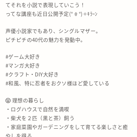
てそれを小説で表現していこう！
ってな講座も近日公開予定(° ꈊ °)✧ｷﾗｰﾝ
声優小説家でもあり、シングルマザー。
ピチピチの40代の魅力を発動中。
#ゲーム大好き
#マンガ大好き
#クラフト・DIY大好き
#和風、特に忍者をおクソ様ほど愛している
理想の暮らし
・ログハウスで自然を満喫
・柴犬を２匹（黒と茶）飼う
・家庭菜園やガーデニングをして育てる楽しさと癒
やしを得る