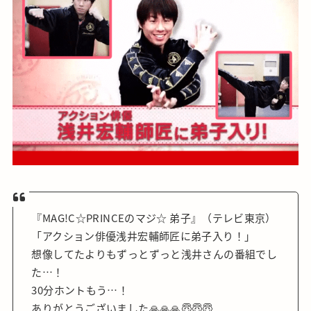
『MAG!C☆PRINCEのマジ☆ 弟子』（テレビ東京）
「アクション俳優浅井宏輔師匠に弟子入り！」
想像してたよりもずっとずっと浅井さんの番組でし
た…！
30分ホントもう…！
ありがとうございました🙏🙏🙏😇😇😇