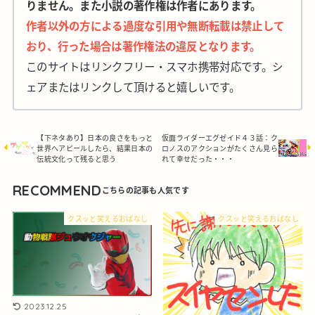
りません。また小説の著作権は作者にあります。
作者以外の方による過度な引用や無断転載は禁止して
おり、行った場合は著作権法の違反となります。
このサイトはリンクフリー・スマホ携帯対応です。シ
ェアまたはリンクして頂けると嬉しいです。
【下ネタあり】日本の良さをもっと
仮面ライダーエグゼイド４３話：ク
世界へアピールしたら、結果日本の
ロノスのアクションがたくさん見ら
伝統文化って残ると思う
れて幸せだった・・・
RECOMMEND
クスッと笑えるおぱなし
クスッと笑えるおぱなし
2023.12.25