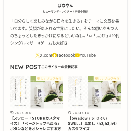
ばなやん
ヒューマンディレクター / 声優小説家
「自分らしく楽しみながら日々を生きる」をテーマに文章を書
いてます。笑顔があふれる世界にしたい。そんな想いをもつ人
のちょっとしたきっかけになるといいな(灬╹ω╹灬)ﾓｷｭ #40代
シングルマザー #ゲームも大好き
NEW POST
楽しくブログ作り
楽しくブログ作り
2024.01.01
2024.01.01
【スワロー・STORKカスタマ
【Swallow / STORK /
イズ】「ページトップへ戻る」
SWELL】見出し（h2,h3,h4）
ボタンなどをオシャレにする方
カスタマイズ