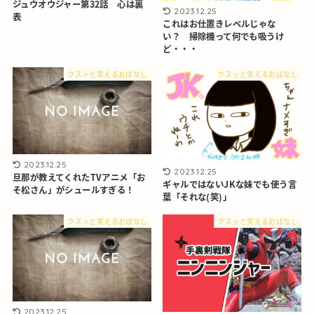
ジュウオウジャー第32話 心は裏
2023.12.25
表
これはお仕置きレベルじゃな
い？ 掃除機って何でも吸うけ
ど・・・
クスッと笑えるおぱなし
クスッと笑えるおぱなし
2023.12.25
2023.12.25
旦那が教えてくれたTVアニメ「お
ギャルではないJKな妹でも使う言
そ松さん」がシュールすぎる！
葉「それな(笑)」
クスッと笑えるおぱなし
クスッと笑えるおぱなし
2023.12.25