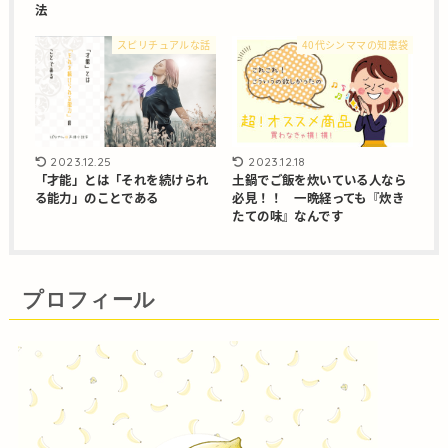
法
スピリチュアルな話
40代シンママの知恵袋
2023.12.25
2023.12.18
「才能」とは「それを続けられ
土鍋でご飯を炊いている人なら
る能力」のことである
必見！！ 一晩経っても『炊き
たての味』なんです
プロフィール