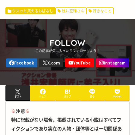
クスッと笑えるおぱなし
浅井宏輔さん
好きなこと
FOLLOW
ポスト
シェア
はてブ
送る
Pocket
※
注意
※
特に記載がない場合、掲載されている小説はすべてフ
ィクションであり実在の人物・団体等とは一切関係あ