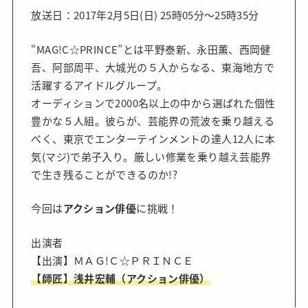
放送日：2017年2月5日(日) 25時05分～25時35分
“MAG!C☆PRINCE”とは平野泰新、永田薫、西岡健
吾、阿部周平、大城光の５人からなる、東海地方で
活躍するアイドルグループ。
オーディションで2000名以上の中から選ばれた個性
豊かな５人組。彼らが、芸能界の荒波を乗り越える
べく、東京でエンターテインメントの達人12人に本
気(マジ)で弟子入り。厳しい修業を乗り越え芸能界
で生き残ることができるのか!?
今回は
アクション俳優
に挑戦！
出演者
【出演】ＭＡＧ!Ｃ☆ＰＲＩＮＣＥ
【師匠】浅井宏輔（アクション俳優）