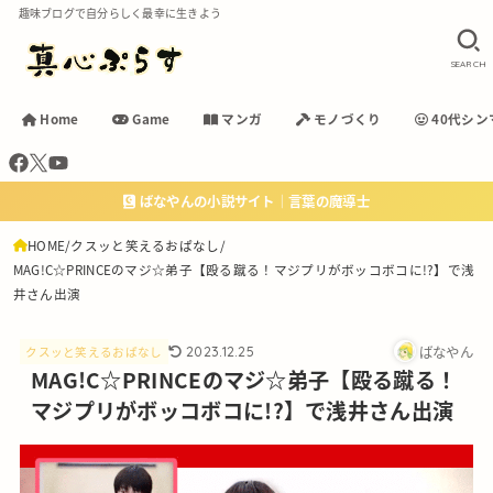
趣味ブログで自分らしく最幸に生きよう
SEARCH
Home
Game
マンガ
モノづくり
40代シン
ばなやんの小説サイト｜言葉の魔導士
HOME
クスッと笑えるおぱなし
MAG!C☆PRINCEのマジ☆弟子【殴る蹴る！マジプリがボッコボコに!?】で浅
井さん出演
ばなやん
2023.12.25
クスッと笑えるおぱなし
MAG!C☆PRINCEのマジ☆弟子【殴る蹴る！
マジプリがボッコボコに!?】で浅井さん出演