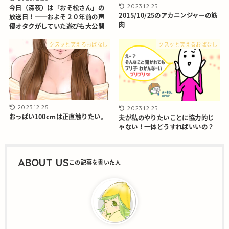
2023.12.25
今日（深夜）は「おそ松さん」の
2015/10/25のアカニンジャーの筋
放送日！──およそ２０年前の声
肉
優オタクがしていた遊びも大公開
クスッと笑えるおぱなし
クスッと笑えるおぱなし
2023.12.25
2023.12.25
おっぱい100cmは正直触りたい。
夫が私のやりたいことに協力的じ
ゃない！一体どうすればいいの？
ABOUT US