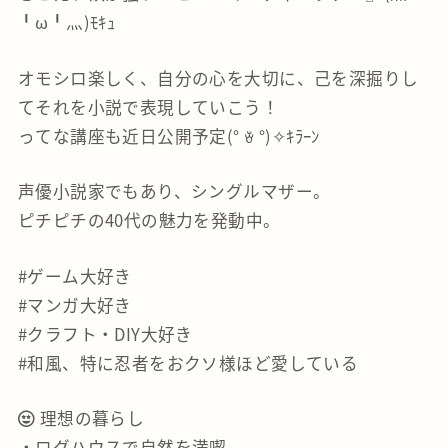
╹ω╹灬)ﾓｷｭ
オモシロ楽しく、自分の心を大切に、己を深掘りし
てそれを小説で表現していこう！
ってな講座も近日公開予定(° ꈊ °)✧ｷﾗｰﾝ
声優小説家でもあり、シングルマザー。
ピチピチの40代の魅力を発動中。
#ゲーム大好き
#マンガ大好き
#クラフト・DIY大好き
#和風、特に忍者をおクソ様ほど愛している
理想の暮らし
・ログハウスで自然を満喫