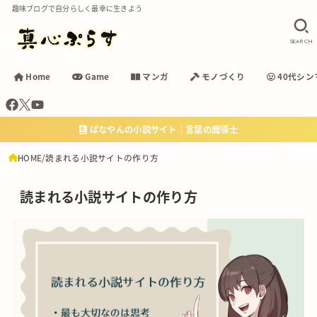
趣味ブログで自分らしく最幸に生きよう
SEARCH
Home
Game
マンガ
モノづくり
40代シン
ばなやんの小説サイト｜言葉の魔導士
HOME
読まれる小説サイトの作り方
読まれる小説サイトの作り方