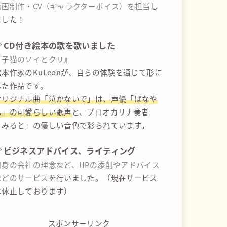
動画制作・CV（キャラクターボイス）を担当
し
ました！
CD付き絵本の歌を歌いました
『
子猫のソイとクリ
』
絵本作家のKuLeonが、自らの体験を通じて形に
した作品です。
オリジナル曲「泣かないで」は、声優「ばなや
ん」の可愛らしい歌声
と、プロオカリナ奏者
「みると」の優しい音色で彩られています。
ビジネスアドバイス、ライティング
自身の会社の理念など、HPの添削やアドバイス
などのサービス
を行いました。（現在サービス
は休止しております）
スポンサーリンク