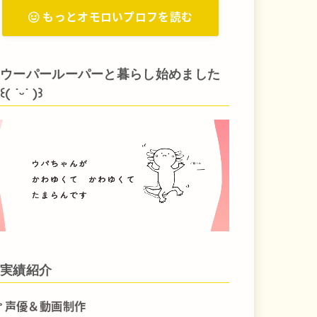
もっとオモロいプロフを読む
ウーパールーパーと暮らし始めました
꒰( ˙ᵕ‎˙ )꒱
実績紹介
声優＆動画制作