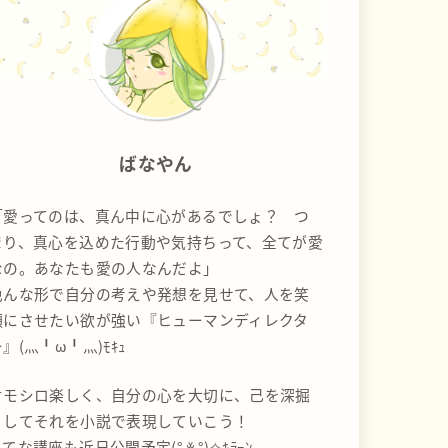
ばなやん
「愛ってのは、真ん中に心があるでしょ？ つ
まり、真心を込めた行動や気持ちって、全てが愛
なの。あなたも愛の人なんだよ」
色んな形で自分の考えや発想を見せて、人を笑
顔にさせたい欲が強い『ヒューマンディレクタ
』(灬╹ω╹灬)ﾓｷｭ
オモシロ楽しく、自分の心を大切に、己を深掘
りしてそれを小説で表現していこう！
てな講座も近日公開予定(° ꈊ °)✧ｷﾗｰﾝ