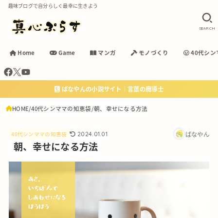
趣味ブログで自分らしく最幸に生きよう
SEARCH
Home
Game
マンガ
モノづくり
40代シン
ばなやんの小説サイト｜言葉の魔導士
HOME
40代シンママの知恵袋
朝、幸せになる方法
ばなやん
2024.01.01
40代シンママの知恵袋
朝、幸せになる方法