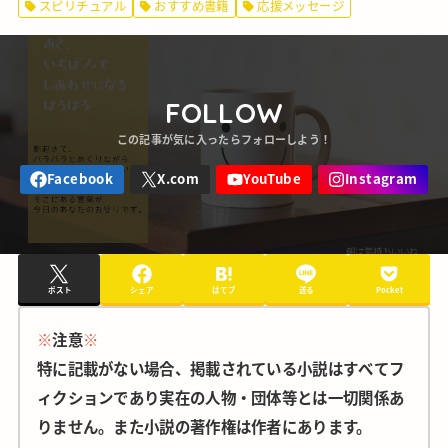
スピリチュアル
おすすめ書籍
応援メッセージ
FOLLOW
ポスト
シェア
はてブ
送る
Pocket
※
注意
※
特に記載がない場合、掲載されている小説はすべてフ
ィクションであり実在の人物・団体等とは一切関係あ
りません。また小説の著作権は作者にあります。