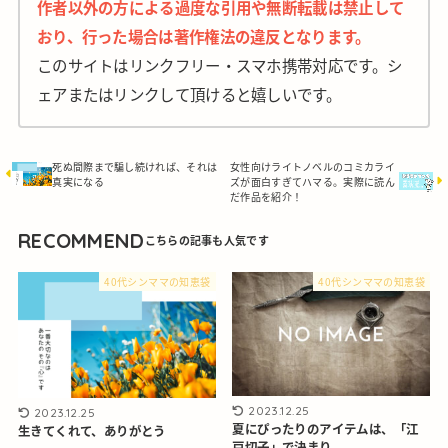
作者以外の方による過度な引用や無断転載は禁止して
おり、行った場合は著作権法の違反となります。
このサイトはリンクフリー・スマホ携帯対応です。シ
ェアまたはリンクして頂けると嬉しいです。
死ぬ間際まで騙し続ければ、それは
女性向けライトノベルのコミカライ
真実になる
ズが面白すぎてハマる。実際に読ん
だ作品を紹介！
RECOMMEND
40代シンママの知恵袋
40代シンママの知恵袋
2023.12.25
2023.12.25
夏にぴったりのアイテムは、「江
生きてくれて、ありがとう
戸切子」で決まり