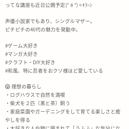
ってな講座も近日公開予定(° ꈊ °)✧ｷﾗｰﾝ
声優小説家でもあり、シングルマザー。
ピチピチの40代の魅力を発動中。
#ゲーム大好き
#マンガ大好き
#クラフト・DIY大好き
#和風、特に忍者をおクソ様ほど愛している
理想の暮らし
・ログハウスで自然を満喫
・柴犬を２匹（黒と茶）飼う
・家庭菜園やガーデニングをして育てる楽しさと癒
やしを得る
・大好きな人や物に囲まれて「うふふ」な気分にな