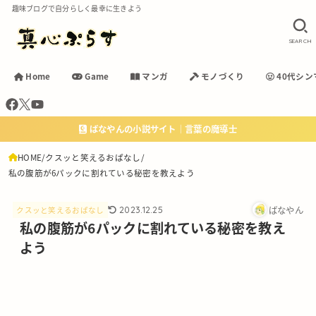
趣味ブログで自分らしく最幸に生きよう
SEARCH
Home
Game
マンガ
モノづくり
40代シン
ばなやんの小説サイト｜言葉の魔導士
HOME
クスッと笑えるおぱなし
私の腹筋が6パックに割れている秘密を教えよう
ばなやん
2023.12.25
クスッと笑えるおぱなし
私の腹筋が6パックに割れている秘密を教え
よう