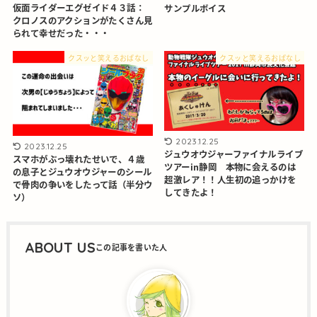
仮面ライダーエグゼイド４３話：
サンプルボイス
クロノスのアクションがたくさん見
られて幸せだった・・・
クスッと笑えるおぱなし
クスッと笑えるおぱなし
2023.12.25
2023.12.25
ジュウオウジャーファイナルライブ
スマホがぶっ壊れたせいで、４歳
ツアーin静岡 本物に会えるのは
の息子とジュウオウジャーのシール
超激レア！！人生初の追っかけを
で骨肉の争いをしたって話（半分ウ
してきたよ！
ソ）
ABOUT US