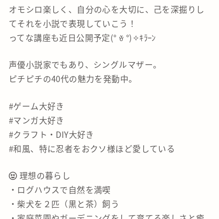
オモシロ楽しく、自分の心を大切に、己を深掘りし
てそれを小説で表現していこう！
ってな講座も近日公開予定(° ꈊ °)✧ｷﾗｰﾝ
声優小説家でもあり、シングルマザー。
ピチピチの40代の魅力を発動中。
#ゲーム大好き
#マンガ大好き
#クラフト・DIY大好き
#和風、特に忍者をおクソ様ほど愛している
理想の暮らし
・ログハウスで自然を満喫
・柴犬を２匹（黒と茶）飼う
・家庭菜園やガーデニングをして育てる楽しさと癒