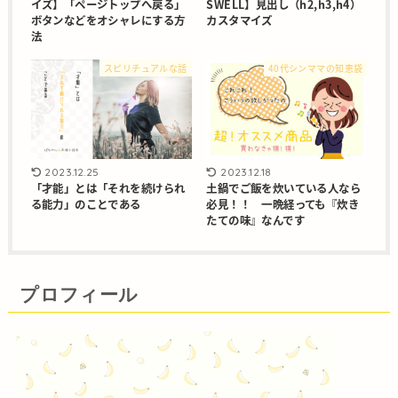
イズ】「ページトップへ戻る」
SWELL】見出し（h2,h3,h4）
ボタンなどをオシャレにする方
カスタマイズ
法
スピリチュアルな話
40代シンママの知恵袋
2023.12.25
2023.12.18
「才能」とは「それを続けられ
土鍋でご飯を炊いている人なら
る能力」のことである
必見！！ 一晩経っても『炊き
たての味』なんです
プロフィール