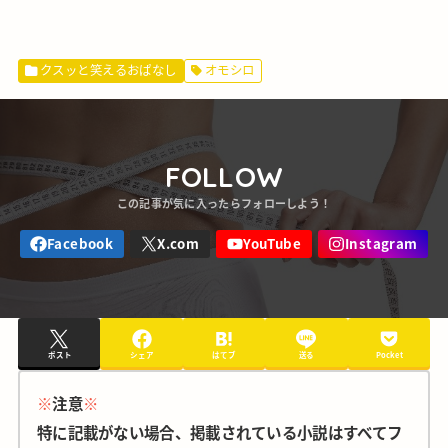
クスッと笑えるおぱなし
オモシロ
FOLLOW
ポスト
シェア
はてブ
送る
Pocket
※
注意
※
特に記載がない場合、掲載されている小説はすべてフ