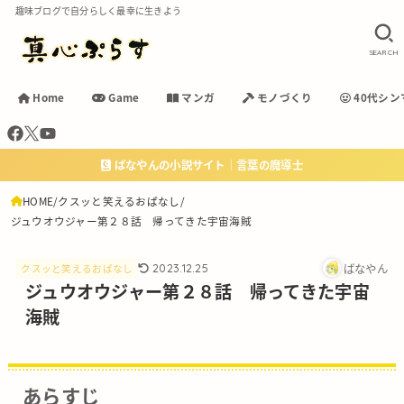
趣味ブログで自分らしく最幸に生きよう
SEARCH
Home
Game
マンガ
モノづくり
40代シン
ばなやんの小説サイト｜言葉の魔導士
HOME
クスッと笑えるおぱなし
ジュウオウジャー第２８話 帰ってきた宇宙海賊
ばなやん
2023.12.25
クスッと笑えるおぱなし
ジュウオウジャー第２８話 帰ってきた宇宙
海賊
あらすじ