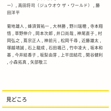
ー）, 高田将司（ジュウオウ ザ・ワールド） , 藤
田洋平
菊地雄人 , 蜂須賀祐一 , 大林勝 , 野川瑞穂 , 寺本翔
悟 , 草野伸介 , 岡本次郎 , 井口尚哉 , 神尾直子 , 村
岡弘之 , 蔦宗正人 , 神前元 , 松岡千尋 , 近藤雄太 ,
塚越靖誠 , 石上龍成 , 石田颯己 , 竹中凌大 , 坂本和
基 , 今井結香子 , 坂梨由芽 , 上平田結花 , 関谷健利
, 小森拓真 , 矢部敬三
見どころ