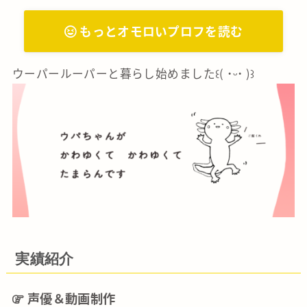
もっとオモロいプロフを読む
ウーパールーパーと暮らし始めました꒰( ˙ᵕ‎˙ )꒱
実績紹介
声優＆動画制作