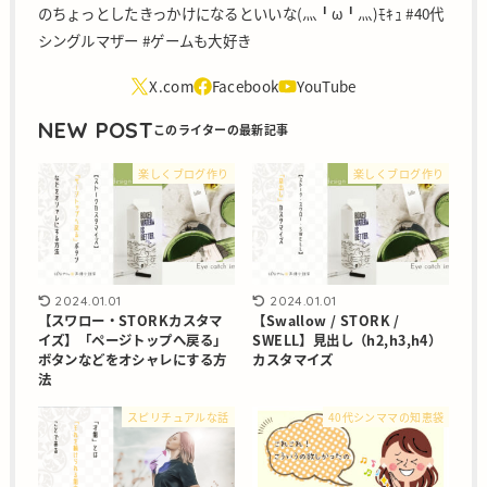
のちょっとしたきっかけになるといいな(灬╹ω╹灬)ﾓｷｭ #40代
シングルマザー #ゲームも大好き
NEW POST
楽しくブログ作り
楽しくブログ作り
2024.01.01
2024.01.01
【スワロー・STORKカスタマ
【Swallow / STORK /
イズ】「ページトップへ戻る」
SWELL】見出し（h2,h3,h4）
ボタンなどをオシャレにする方
カスタマイズ
法
スピリチュアルな話
40代シンママの知恵袋