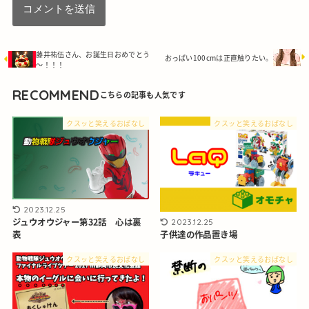
藤井祐伍さん、お誕生日おめでとう
おっぱい100cmは正直触りたい。
～！！！
RECOMMEND
クスッと笑えるおぱなし
クスッと笑えるおぱなし
2023.12.25
ジュウオウジャー第32話 心は裏
2023.12.25
表
子供達の作品置き場
クスッと笑えるおぱなし
クスッと笑えるおぱなし