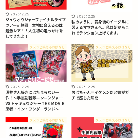
2023.12.25
2023.12.25
ジュウオウジャーファイナルライブ
私のように、変身後のイーグルに
ツアーin静岡 本物に会えるのは
悶えるママさんへ。私は朝からこ
超激レア！！人生初の追っかけを
れでテンション上げてます。
してきたよ！
クスッと笑えるおぱなし
クスッと笑えるおぱなし
2023.12.25
2023.12.25
浅井さん好きにはたまらない一
おばちゃん＝イケメンだと妹がガ
作！～手裏剣戦隊ニンニンジャー
チで感じた瞬間
VSトッキュウジャー THE MOVIE
忍者・イン・ワンダーランド～
クスッと笑えるおぱなし
クスッと笑えるおぱなし