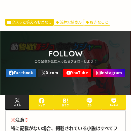
クスッと笑えるおぱなし
浅井宏輔さん
好きなこと
FOLLOW
ポスト
シェア
はてブ
送る
Pocket
※
注意
※
特に記載がない場合、掲載されている小説はすべてフ