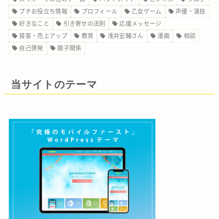
プチお役立ち情報
プロフィール
乙女ゲーム
声優・演技
好きなこと
引き寄せの法則
応援メッセージ
接客・売上アップ
教育
浅井宏輔さん
漫画
相談
自己啓発
親子関係
当サイトのテーマ