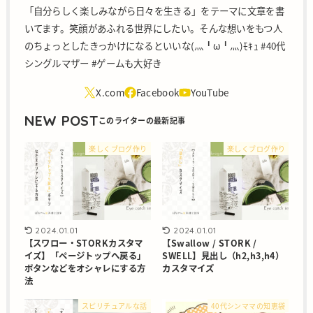
「自分らしく楽しみながら日々を生きる」をテーマに文章を書
いてます。笑顔があふれる世界にしたい。そんな想いをもつ人
のちょっとしたきっかけになるといいな(灬╹ω╹灬)ﾓｷｭ #40代
シングルマザー #ゲームも大好き
NEW POST
楽しくブログ作り
楽しくブログ作り
2024.01.01
2024.01.01
【スワロー・STORKカスタマ
【Swallow / STORK /
イズ】「ページトップへ戻る」
SWELL】見出し（h2,h3,h4）
ボタンなどをオシャレにする方
カスタマイズ
法
スピリチュアルな話
40代シンママの知恵袋