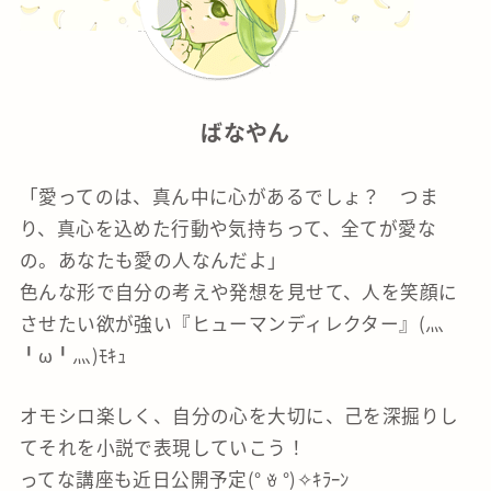
ばなやん
「愛ってのは、真ん中に心があるでしょ？ つま
り、真心を込めた行動や気持ちって、全てが愛な
の。あなたも愛の人なんだよ」
色んな形で自分の考えや発想を見せて、人を笑顔に
させたい欲が強い『ヒューマンディレクター』(灬
╹ω╹灬)ﾓｷｭ
オモシロ楽しく、自分の心を大切に、己を深掘りし
てそれを小説で表現していこう！
ってな講座も近日公開予定(° ꈊ °)✧ｷﾗｰﾝ