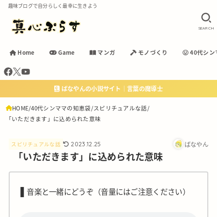
趣味ブログで自分らしく最幸に生きよう
SEARCH
Home
Game
マンガ
モノづくり
40代シン
ばなやんの小説サイト｜言葉の魔導士
HOME
40代シンママの知恵袋
スピリチュアルな話
「いただきます」に込められた意味
ばなやん
2023.12.25
スピリチュアルな話
「いただきます」に込められた意味
❚
音楽と一緒にどうぞ（音量にはご注意ください）