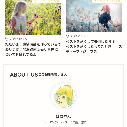
スピリチュアルな話
スピリチュアルな話
2023.12.25
2023.12.25
ベストを尽くして失敗したら？
ただいま、感情時計を作っているで
ベストを尽くしたってことさ──ス
あります！北海道置き去り事件に
ティーブ・ジョブズ
ついても触れてるよ
ABOUT US
ばなやん
ヒューマンディレクター / 声優小説家