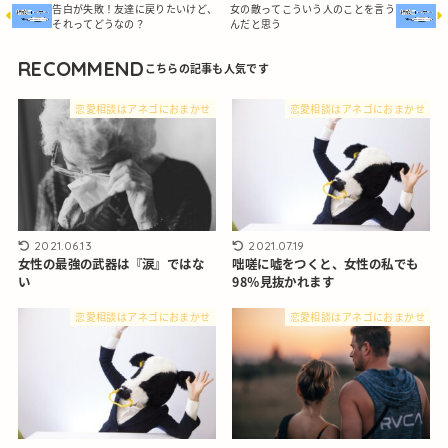
告白が失敗！友達に戻りたいけど、
女の敵ってこういう人のことを言う
それってどうなの？
んだと思う
RECOMMEND
恋愛相談はアネゴにおまかせ
恋愛相談はアネゴにおまかせ
2021.06.13
2021.07.19
女性の最強の武器は『涙』ではな
咄嗟に嘘をつくと、女性の私でも
い
98％見抜かれます
恋愛相談はアネゴにおまかせ
恋愛相談はアネゴにおまかせ