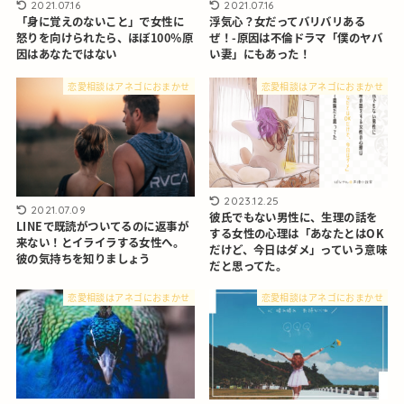
2021.07.16
2021.07.16
浮気心？女だってバリバリある
「身に覚えのないこと」で女性に
ぜ！-原因は不倫ドラマ「僕のヤバ
怒りを向けられたら、ほぼ100％原
い妻」にもあった！
因はあなたではない
恋愛相談はアネゴにおまかせ
恋愛相談はアネゴにおまかせ
2023.12.25
2021.07.09
彼氏でもない男性に、生理の話を
LINEで既読がついてるのに返事が
する女性の心理は「あなたとはOK
来ない！とイライラする女性へ。
だけど、今日はダメ」っていう意味
彼の気持ちを知りましょう
だと思ってた。
恋愛相談はアネゴにおまかせ
恋愛相談はアネゴにおまかせ