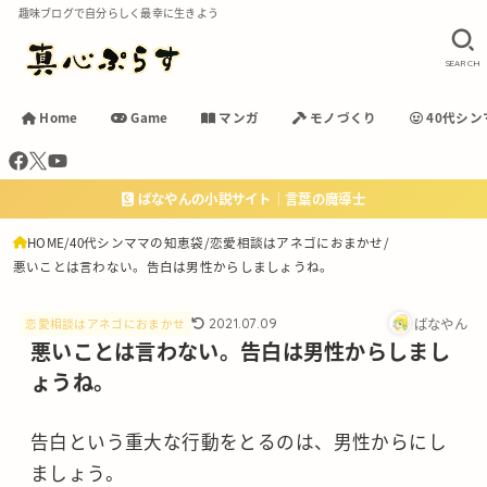
趣味ブログで自分らしく最幸に生きよう
SEARCH
Home
Game
マンガ
モノづくり
40代シン
ばなやんの小説サイト｜言葉の魔導士
HOME
40代シンママの知恵袋
恋愛相談はアネゴにおまかせ
悪いことは言わない。告白は男性からしましょうね。
ばなやん
2021.07.09
恋愛相談はアネゴにおまかせ
悪いことは言わない。告白は男性からしまし
ょうね。
告白という重大な行動をとるのは、男性からにし
ましょう。