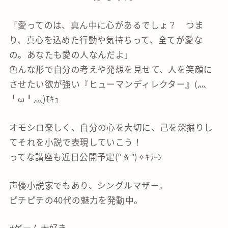
「愛ってのは、真ん中に心があるでしょ？ つま
り、真心を込めた行動や気持ちって、全てが愛な
の。あなたも愛の人なんだよ」
色んな形で自分の考えや発想を見せて、人を笑顔に
させたい欲が強い『ヒューマンディレクター』(灬
╹ω╹灬)ﾓｷｭ
オモシロ楽しく、自分の心を大切に、己を深掘りし
てそれを小説で表現していこう！
ってな講座も近日公開予定(° ꈊ °)✧ｷﾗｰﾝ
声優小説家でもあり、シングルマザー。
ピチピチの40代の魅力を発動中。