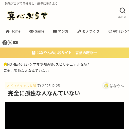
趣味ブログで自分らしく最幸に生きよう
SEARCH
Home
Game
マンガ
モノづくり
40代シン
ばなやんの小説サイト｜言葉の魔導士
HOME
40代シンママの知恵袋
スピリチュアルな話
完全に孤独な人なんていない
ばなやん
2023.12.25
スピリチュアルな話
完全に孤独な人なんていない