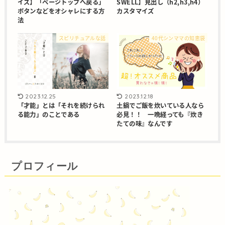
イズ】「ページトップへ戻る」
SWELL】見出し（h2,h3,h4）
ボタンなどをオシャレにする方
カスタマイズ
法
スピリチュアルな話
40代シンママの知恵袋
2023.12.25
2023.12.18
「才能」とは「それを続けられ
土鍋でご飯を炊いている人なら
る能力」のことである
必見！！ 一晩経っても『炊き
たての味』なんです
プロフィール