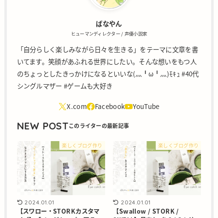
ばなやん
ヒューマンディレクター / 声優小説家
「自分らしく楽しみながら日々を生きる」をテーマに文章を書
いてます。笑顔があふれる世界にしたい。そんな想いをもつ人
のちょっとしたきっかけになるといいな(灬╹ω╹灬)ﾓｷｭ #40代
シングルマザー #ゲームも大好き
NEW POST
楽しくブログ作り
楽しくブログ作り
2024.01.01
2024.01.01
【スワロー・STORKカスタマ
【Swallow / STORK /