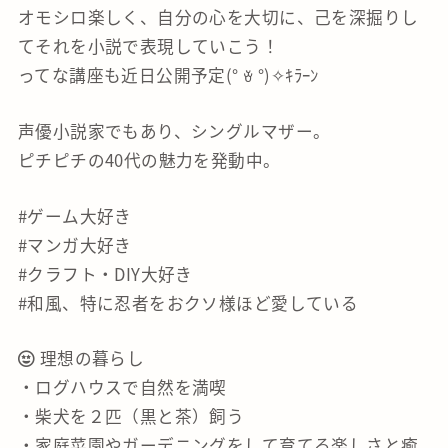
オモシロ楽しく、自分の心を大切に、己を深掘りし
てそれを小説で表現していこう！
ってな講座も近日公開予定(° ꈊ °)✧ｷﾗｰﾝ
声優小説家でもあり、シングルマザー。
ピチピチの40代の魅力を発動中。
#ゲーム大好き
#マンガ大好き
#クラフト・DIY大好き
#和風、特に忍者をおクソ様ほど愛している
理想の暮らし
・ログハウスで自然を満喫
・柴犬を２匹（黒と茶）飼う
・家庭菜園やガーデニングをして育てる楽しさと癒