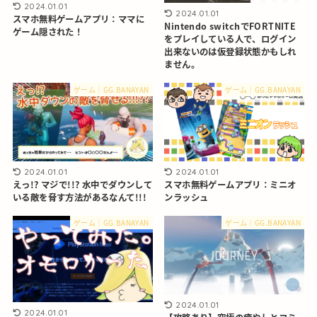
2024.01.01
2024.01.01
スマホ無料ゲームアプリ：ママに
Nintendo switchでFORTNITE
ゲーム隠された！
をプレイしている人で、ログイン
出来ないのは仮登録状態かもしれ
ません。
ゲーム｜GG.BANAYAN
ゲーム｜GG.BANAYAN
2024.01.01
2024.01.01
えっ!? マジで!!? 水中でダウンして
スマホ無料ゲームアプリ：ミニオ
いる敵を脅す方法があるなんて!!!
ンラッシュ
ゲーム｜GG.BANAYAN
ゲーム｜GG.BANAYAN
2024.01.01
2024.01.01