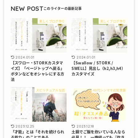
NEW POST
楽しくブログ作り
楽しくブログ作り
2024.01.01
2024.01.01
【スワロー・STORKカスタマ
【Swallow / STORK /
イズ】「ページトップへ戻る」
SWELL】見出し（h2,h3,h4）
ボタンなどをオシャレにする方
カスタマイズ
法
スピリチュアルな話
40代シンママの知恵袋
2023.12.25
2023.12.18
「才能」とは「それを続けられ
土鍋でご飯を炊いている人なら
る能力」のことである
必見！！ 一晩経っても『炊き