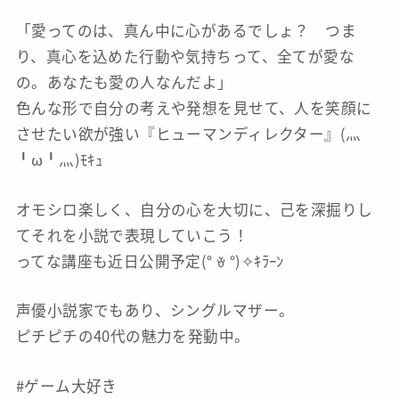
「愛ってのは、真ん中に心があるでしょ？ つま
り、真心を込めた行動や気持ちって、全てが愛な
の。あなたも愛の人なんだよ」
色んな形で自分の考えや発想を見せて、人を笑顔に
させたい欲が強い『ヒューマンディレクター』(灬
╹ω╹灬)ﾓｷｭ
オモシロ楽しく、自分の心を大切に、己を深掘りし
てそれを小説で表現していこう！
ってな講座も近日公開予定(° ꈊ °)✧ｷﾗｰﾝ
声優小説家でもあり、シングルマザー。
ピチピチの40代の魅力を発動中。
#ゲーム大好き