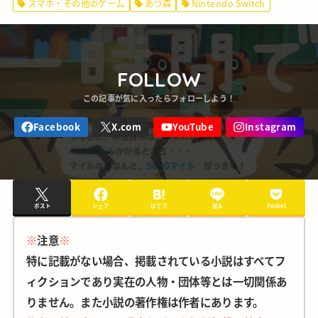
スマホ・その他のゲーム
あつ森
Nintendo Switch
FOLLOW
ポスト
シェア
はてブ
送る
Pocket
※
注意
※
特に記載がない場合、掲載されている小説はすべてフ
ィクションであり実在の人物・団体等とは一切関係あ
りません。また小説の著作権は作者にあります。