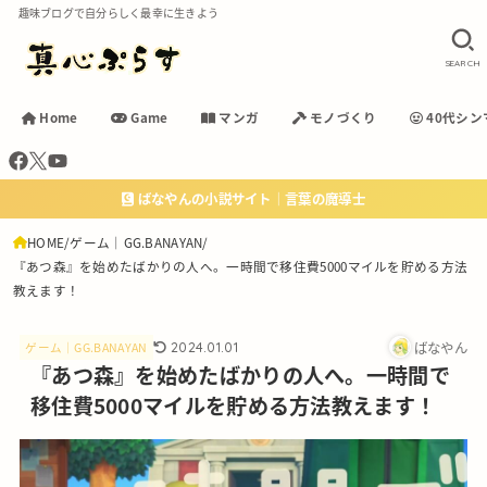
趣味ブログで自分らしく最幸に生きよう
SEARCH
Home
Game
マンガ
モノづくり
40代シン
ばなやんの小説サイト｜言葉の魔導士
HOME
ゲーム｜GG.BANAYAN
『あつ森』を始めたばかりの人へ。一時間で移住費5000マイルを貯める方法
教えます！
ばなやん
2024.01.01
ゲーム｜GG.BANAYAN
『あつ森』を始めたばかりの人へ。一時間で
移住費5000マイルを貯める方法教えます！