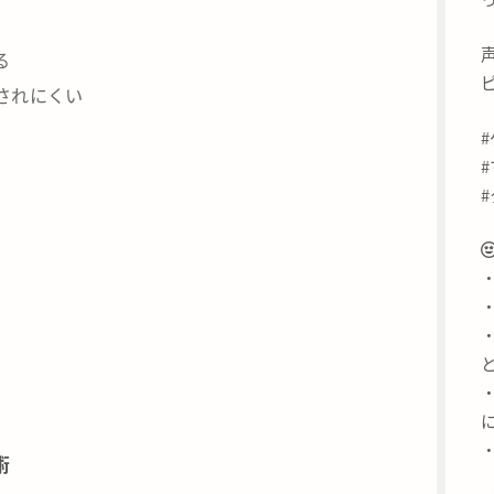
る
されにくい
術