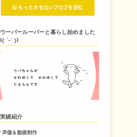
もっとオモロいプロフを読む
ウーパールーパーと暮らし始めました
꒰( ˙ᵕ‎˙ )꒱
実績紹介
声優＆動画制作