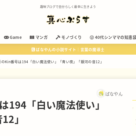
趣味ブログで自分らしく最幸に生きよう
Game
マンガ
モノづくり
40代シンママの知恵
ばなやんの小説サイト｜言葉の魔導士
のKin番号は194「白い魔法使い」「青い夜」「銀河の音12」
ばなやん
号は194「白い魔法使い」
12」