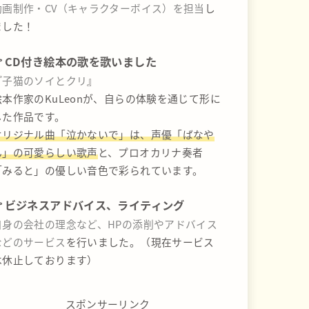
動画制作・CV（キャラクターボイス）を担当
し
ました！
CD付き絵本の歌を歌いました
『
子猫のソイとクリ
』
絵本作家のKuLeonが、自らの体験を通じて形に
した作品です。
オリジナル曲「泣かないで」は、声優「ばなや
ん」の可愛らしい歌声
と、プロオカリナ奏者
「みると」の優しい音色で彩られています。
ビジネスアドバイス、ライティング
自身の会社の理念など、HPの添削やアドバイス
などのサービス
を行いました。（現在サービス
は休止しております）
スポンサーリンク