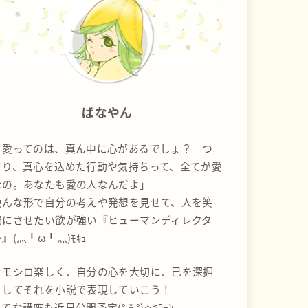
ばなやん
「愛ってのは、真ん中に心があるでしょ？ つ
まり、真心を込めた行動や気持ちって、全てが愛
なの。あなたも愛の人なんだよ」
色んな形で自分の考えや発想を見せて、人を笑
顔にさせたい欲が強い『ヒューマンディレクタ
』(灬╹ω╹灬)ﾓｷｭ
オモシロ楽しく、自分の心を大切に、己を深掘
りしてそれを小説で表現していこう！
てな講座も近日公開予定(° ꈊ °)✧ｷﾗｰﾝ