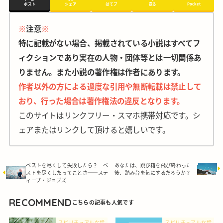
ポスト
シェア
はてブ
送る
Pocket
※
注意
※
特に記載がない場合、掲載されている小説はすべてフ
ィクションであり実在の人物・団体等とは一切関係あ
りません。また小説の著作権は作者にあります。
作者以外の方による過度な引用や無断転載は禁止して
おり、行った場合は著作権法の違反となります。
このサイトはリンクフリー・スマホ携帯対応です。シ
ェアまたはリンクして頂けると嬉しいです。
ベストを尽くして失敗したら？ ベ
あなたは、跳び箱を飛び終わった
ストを尽くしたってことさ──ステ
後、踏み台を気にするだろうか？
ィーブ・ジョブズ
RECOMMEND
スピリチュアルな話
スピリチュアルな話