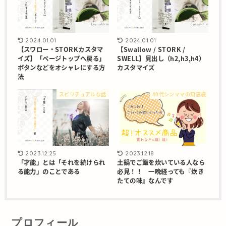
2024.01.01
2024.01.01
【スワロー・STORKカスタマ
【Swallow / STORK /
イズ】「ページトップへ戻る」
SWELL】見出し（h2,h3,h4）
ボタンなどをオシャレにする方
カスタマイズ
法
スピリチュアルな話
40代シンママの知恵袋
2023.12.25
2023.12.18
「才能」とは「それを続けられ
土鍋でご飯を炊いている人なら
る能力」のことである
必見！！ 一晩経っても『炊き
たての味』なんです
プロフィール