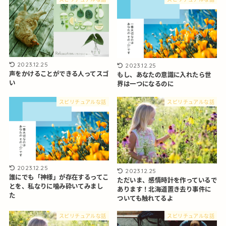
2023.12.25
2023.12.25
声をかけることができる人ってスゴ
もし、あなたの意識に入れたら世
い
界は一つになるのに
スピリチュアルな話
スピリチュアルな話
2023.12.25
2023.12.25
誰にでも「神様」が存在するってこ
ただいま、感情時計を作っているで
とを、私なりに噛み砕いてみまし
あります！北海道置き去り事件に
た
ついても触れてるよ
スピリチュアルな話
スピリチュアルな話