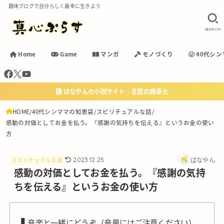
趣味ブログで自分らしく最幸に生きよう
SEARCH
Home
Game
マンガ
モノづくり
40代シン
ばなやんの小説サイト｜言葉の魔導士
HOME
40代シンママの知恵袋
スピリチュアルな話
感動の対価としてお金を払う。『感謝の気持ちを伝える』というお金の使い
方
ばなやん
2023.12.25
スピリチュアルな話
感動の対価としてお金を払う。『感謝の気持
ちを伝える』というお金の使い方
❚
音楽と一緒にどうぞ（音量にはご注意ください）