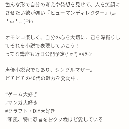
色んな形で自分の考えや発想を見せて、人を笑顔に
させたい欲が強い『ヒューマンディレクター』(灬
╹ω╹灬)ﾓｷｭ
オモシロ楽しく、自分の心を大切に、己を深掘りし
てそれを小説で表現していこう！
ってな講座も近日公開予定(° ꈊ °)✧ｷﾗｰﾝ
声優小説家でもあり、シングルマザー。
ピチピチの40代の魅力を発動中。
#ゲーム大好き
#マンガ大好き
#クラフト・DIY大好き
#和風、特に忍者をおクソ様ほど愛している