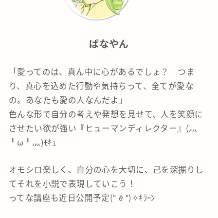
ばなやん
「愛ってのは、真ん中に心があるでしょ？ つま
り、真心を込めた行動や気持ちって、全てが愛な
の。あなたも愛の人なんだよ」
色んな形で自分の考えや発想を見せて、人を笑顔に
させたい欲が強い『ヒューマンディレクター』(灬
╹ω╹灬)ﾓｷｭ
オモシロ楽しく、自分の心を大切に、己を深掘りし
てそれを小説で表現していこう！
ってな講座も近日公開予定(° ꈊ °)✧ｷﾗｰﾝ