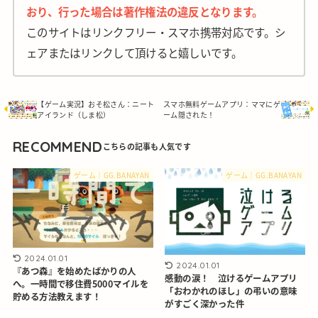
おり、行った場合は著作権法の違反となります。
このサイトはリンクフリー・スマホ携帯対応です。シ
ェアまたはリンクして頂けると嬉しいです。
【ゲーム実況】おそ松さん：ニート
スマホ無料ゲームアプリ：ママにゲ
アイランド（しま松）
ーム隠された！
RECOMMEND
ゲーム｜GG.BANAYAN
ゲーム｜GG.BANAYAN
2024.01.01
2024.01.01
『あつ森』を始めたばかりの人
感動の涙！ 泣けるゲームアプリ
へ。一時間で移住費5000マイルを
「おわかれのほし」の弔いの意味
貯める方法教えます！
がすごく深かった件