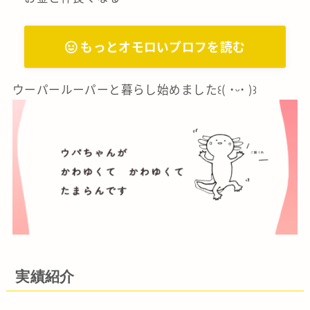
もっとオモロいプロフを読む
ウーパールーパーと暮らし始めました꒰( ˙ᵕ‎˙ )꒱
実績紹介