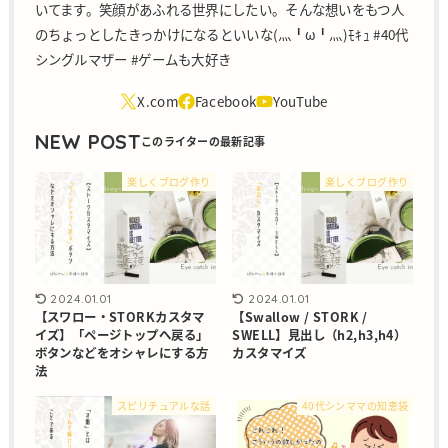
いてます。笑顔があふれる世界にしたい。そんな想いをもつ人
のちょっとしたきっかけになるといいな(灬╹ω╹灬)ﾓｷｭ #40代
シングルマザー #ゲームも大好き
NEW POST
楽しくブログ作り
楽しくブログ作り
2024.01.01
2024.01.01
【スワロー・STORKカスタマ
【Swallow / STORK /
イズ】「ページトップへ戻る」
SWELL】見出し（h2,h3,h4）
ボタンなどをオシャレにする方
カスタマイズ
法
スピリチュアルな話
40代シンママの知恵袋