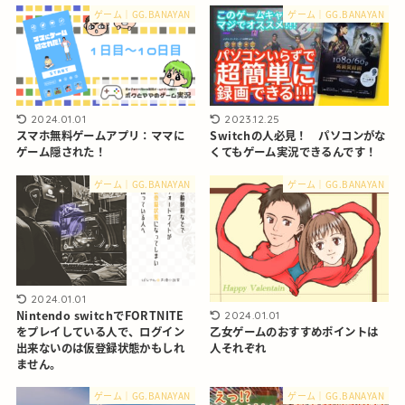
ゲーム｜GG.BANAYAN
ゲーム｜GG.BANAYAN
2024.01.01
2023.12.25
スマホ無料ゲームアプリ：ママに
Switchの人必見！ パソコンがな
ゲーム隠された！
くてもゲーム実況できるんです！
ゲーム｜GG.BANAYAN
ゲーム｜GG.BANAYAN
2024.01.01
Nintendo switchでFORTNITE
2024.01.01
乙女ゲームのおすすめポイントは
をプレイしている人で、ログイン
人それぞれ
出来ないのは仮登録状態かもしれ
ません。
ゲーム｜GG.BANAYAN
ゲーム｜GG.BANAYAN