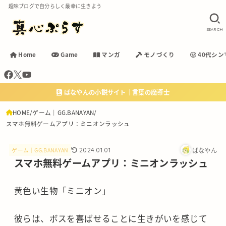
趣味ブログで自分らしく最幸に生きよう
SEARCH
Home
Game
マンガ
モノづくり
40代シン
ばなやんの小説サイト｜言葉の魔導士
HOME
ゲーム｜GG.BANAYAN
スマホ無料ゲームアプリ：ミニオンラッシュ
ばなやん
2024.01.01
ゲーム｜GG.BANAYAN
スマホ無料ゲームアプリ：ミニオンラッシュ
黄色い生物「ミニオン」
彼らは、ボスを喜ばせることに生きがいを感じて