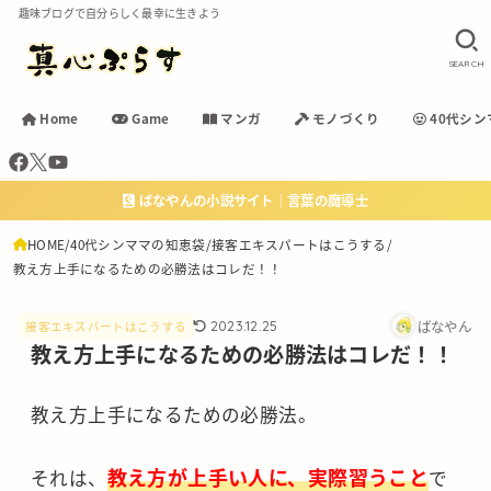
趣味ブログで自分らしく最幸に生きよう
SEARCH
Home
Game
マンガ
モノづくり
40代シン
ばなやんの小説サイト｜言葉の魔導士
HOME
40代シンママの知恵袋
接客エキスパートはこうする
教え方上手になるための必勝法はコレだ！！
ばなやん
2023.12.25
接客エキスパートはこうする
教え方上手になるための必勝法はコレだ！！
教え方上手になるための必勝法。
教え方が上手い人に、実際習うこと
それは、
で