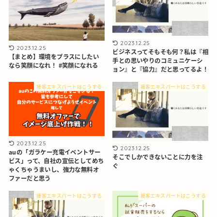
2023.12.25
2023.12.25
ビジネスってそもそも何？私は『相
【まとめ】環境をプラスにしたい
手との思いやりのコミュニケーシ
なら笑顔になれ！ #笑顔になれる
ョン』と『協力』だと思ってるよ！
接客エキスパートはこうする
接客エキスパートはこうする
2023.12.25
2023.12.25
auの「ガラケー充電イベントサー
そこでしかできないことに力を注
ビス」って、自社の宣伝としてめち
ぐ
ゃくちゃうまいし、強力な無料オ
ファーだと思う
接客エキスパートはこうする
接客エキスパートはこうする