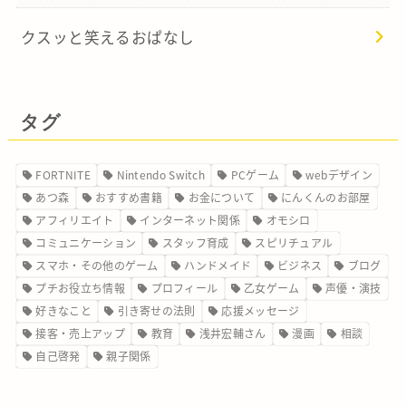
クスッと笑えるおぱなし
タグ
FORTNITE
Nintendo Switch
PCゲーム
webデザイン
あつ森
おすすめ書籍
お金について
にんくんのお部屋
アフィリエイト
インターネット関係
オモシロ
コミュニケーション
スタッフ育成
スピリチュアル
スマホ・その他のゲーム
ハンドメイド
ビジネス
ブログ
プチお役立ち情報
プロフィール
乙女ゲーム
声優・演技
好きなこと
引き寄せの法則
応援メッセージ
接客・売上アップ
教育
浅井宏輔さん
漫画
相談
自己啓発
親子関係