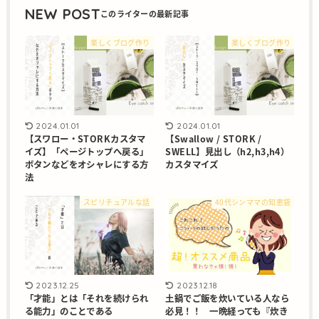
NEW POST
楽しくブログ作り
楽しくブログ作り
2024.01.01
2024.01.01
【スワロー・STORKカスタマ
【Swallow / STORK /
イズ】「ページトップへ戻る」
SWELL】見出し（h2,h3,h4）
ボタンなどをオシャレにする方
カスタマイズ
法
スピリチュアルな話
40代シンママの知恵袋
2023.12.25
2023.12.18
「才能」とは「それを続けられ
土鍋でご飯を炊いている人なら
る能力」のことである
必見！！ 一晩経っても『炊き