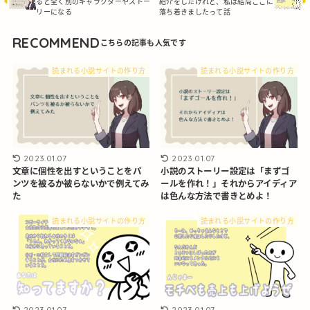
ると全く別のキャラクターやストー
紹介をしたけれど、私は結局ここに
リーになる
落ち着きましたって話
RECOMMEND
読まれる小説サイトの作り方
読まれる小説サイトの作り方
2023.01.07
2023.01.07
文章に個性を出すということをパ
小説のストーリー設定は「まずゴ
ンツを被るか被らないかで例えてみ
ールを作れ！」それからアイディア
た
は色んな方法で書きとめよ！
読まれる小説サイトの作り方
読まれる小説サイトの作り方
2023.01.07
2023.01.07