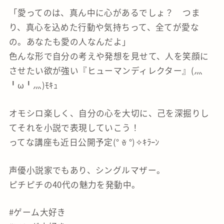
「愛ってのは、真ん中に心があるでしょ？ つま
り、真心を込めた行動や気持ちって、全てが愛な
の。あなたも愛の人なんだよ」
色んな形で自分の考えや発想を見せて、人を笑顔に
させたい欲が強い『ヒューマンディレクター』(灬
╹ω╹灬)ﾓｷｭ
オモシロ楽しく、自分の心を大切に、己を深掘りし
てそれを小説で表現していこう！
ってな講座も近日公開予定(° ꈊ °)✧ｷﾗｰﾝ
声優小説家でもあり、シングルマザー。
ピチピチの40代の魅力を発動中。
#ゲーム大好き