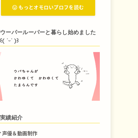
もっとオモロいプロフを読む
ウーパールーパーと暮らし始めました
꒰( ˙ᵕ‎˙ )꒱
実績紹介
声優＆動画制作