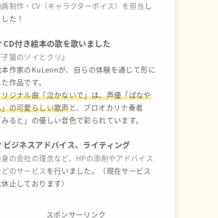
動画制作・CV（キャラクターボイス）を担当
し
ました！
CD付き絵本の歌を歌いました
『
子猫のソイとクリ
』
絵本作家のKuLeonが、自らの体験を通じて形に
した作品です。
オリジナル曲「泣かないで」は、声優「ばなや
ん」の可愛らしい歌声
と、プロオカリナ奏者
「みると」の優しい音色で彩られています。
ビジネスアドバイス、ライティング
自身の会社の理念など、HPの添削やアドバイス
などのサービス
を行いました。（現在サービス
は休止しております）
スポンサーリンク