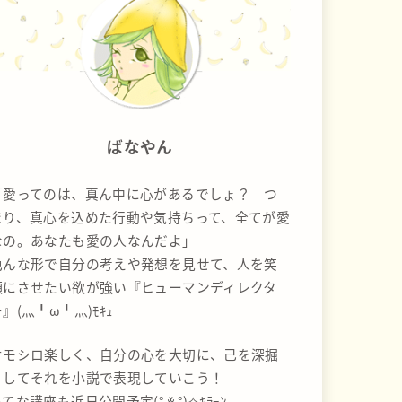
ばなやん
「愛ってのは、真ん中に心があるでしょ？ つ
まり、真心を込めた行動や気持ちって、全てが愛
なの。あなたも愛の人なんだよ」
色んな形で自分の考えや発想を見せて、人を笑
顔にさせたい欲が強い『ヒューマンディレクタ
』(灬╹ω╹灬)ﾓｷｭ
オモシロ楽しく、自分の心を大切に、己を深掘
りしてそれを小説で表現していこう！
てな講座も近日公開予定(° ꈊ °)✧ｷﾗｰﾝ