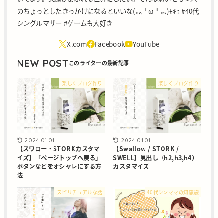
のちょっとしたきっかけになるといいな(灬╹ω╹灬)ﾓｷｭ #40代
シングルマザー #ゲームも大好き
NEW POST
楽しくブログ作り
楽しくブログ作り
2024.01.01
2024.01.01
【スワロー・STORKカスタマ
【Swallow / STORK /
イズ】「ページトップへ戻る」
SWELL】見出し（h2,h3,h4）
ボタンなどをオシャレにする方
カスタマイズ
法
スピリチュアルな話
40代シンママの知恵袋