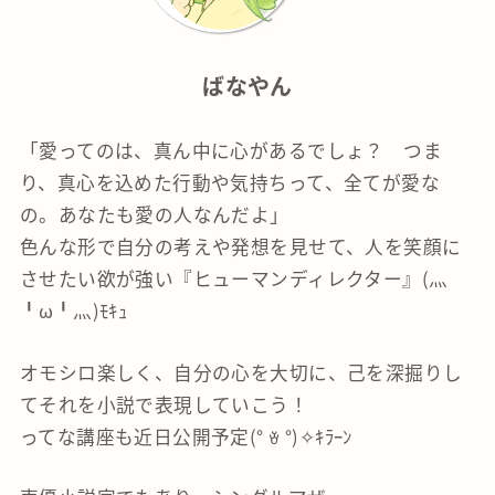
ばなやん
「愛ってのは、真ん中に心があるでしょ？ つま
り、真心を込めた行動や気持ちって、全てが愛な
の。あなたも愛の人なんだよ」
色んな形で自分の考えや発想を見せて、人を笑顔に
させたい欲が強い『ヒューマンディレクター』(灬
╹ω╹灬)ﾓｷｭ
オモシロ楽しく、自分の心を大切に、己を深掘りし
てそれを小説で表現していこう！
ってな講座も近日公開予定(° ꈊ °)✧ｷﾗｰﾝ