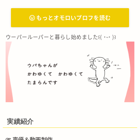
もっとオモロいプロフを読む
ウーパールーパーと暮らし始めました꒰( ˙ᵕ‎˙ )꒱
実績紹介
声優＆動画制作