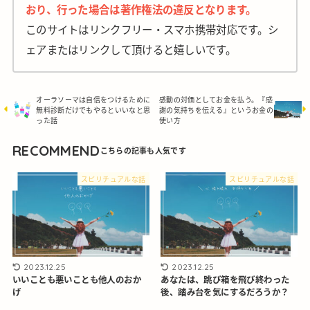
おり、行った場合は著作権法の違反となります。
このサイトはリンクフリー・スマホ携帯対応です。シ
ェアまたはリンクして頂けると嬉しいです。
オーラソーマは自信をつけるために
感動の対価としてお金を払う。『感
無料診断だけでもやるといいなと思
謝の気持ちを伝える』というお金の
った話
使い方
RECOMMEND
スピリチュアルな話
スピリチュアルな話
2023.12.25
2023.12.25
いいことも悪いことも他人のおか
あなたは、跳び箱を飛び終わった
げ
後、踏み台を気にするだろうか？