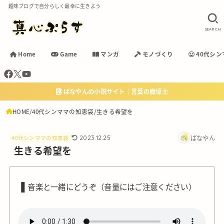
趣味ブログで自分らしく最幸に生きよう
SEARCH
Home
Game
マンガ
モノづくり
40代シン
ばなやんの小説サイト｜言葉の魔導士
HOME
40代シンママの知恵袋
生きる希望を
ばなやん
2023.12.25
40代シンママの知恵袋
生きる希望を
❚
音楽と一緒にどうぞ（音量にはご注意ください）