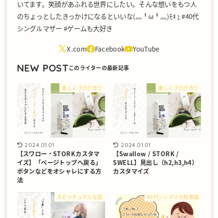
いてます。笑顔があふれる世界にしたい。そんな想いをもつ人
のちょっとしたきっかけになるといいな(灬╹ω╹灬)ﾓｷｭ #40代
シングルマザー #ゲームも大好き
NEW POST
楽しくブログ作り
楽しくブログ作り
2024.01.01
2024.01.01
【スワロー・STORKカスタマ
【Swallow / STORK /
イズ】「ページトップへ戻る」
SWELL】見出し（h2,h3,h4）
ボタンなどをオシャレにする方
カスタマイズ
法
スピリチュアルな話
40代シンママの知恵袋