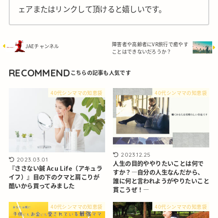
ェアまたはリンクして頂けると嬉しいです。
障害者や高齢者にVR旅行で癒やす
JAEチャンネル
ことはできないだろうか？
RECOMMEND
40代シンママの知恵袋
40代シンママの知恵袋
2023.12.25
2023.03.01
人生の目的ややりたいことは何で
『ささない鍼 Acu Life（アキュラ
すか？―自分の人生なんだから、
イフ）』目の下のクマと肩こりが
誰に何と言われようがやりたいこと
酷いから買ってみました
貫こうぜ！―
40代シンママの知恵袋
40代シンママの知恵袋