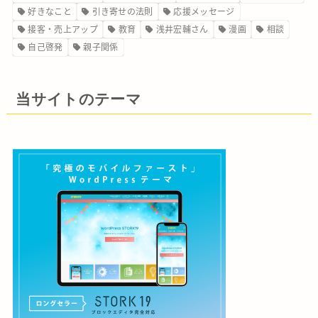
好きなこと
引き寄せの法則
応援メッセージ
接客・売上アップ
教育
浅井宏輔さん
漫画
相談
自己啓発
親子関係
当サイトのテーマ