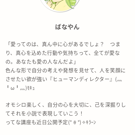
ばなやん
「愛ってのは、真ん中に心があるでしょ？ つま
り、真心を込めた行動や気持ちって、全てが愛な
の。あなたも愛の人なんだよ」
色んな形で自分の考えや発想を見せて、人を笑顔に
させたい欲が強い『ヒューマンディレクター』(灬
╹ω╹灬)ﾓｷｭ
オモシロ楽しく、自分の心を大切に、己を深掘りし
てそれを小説で表現していこう！
ってな講座も近日公開予定(° ꈊ °)✧ｷﾗｰﾝ