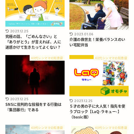
2023.12.25
2023.01.06
究極の話、「ごめんなさい」と
介護の救世主！栄養バランスのい
「ありがとう」が言えれば、人に
い宅配弁当
迷惑かけて生きたってよくない？
40代シンママの知恵袋
40代シンママの知恵袋
2023.12.25
2023.12.25
SNSに批判的な投稿をする行動は
５才の男の子に大人気！指先を使
『集団暴行』である
うブロック【LaQ-ラキュー-】
（basic版）
40代シンママの知恵袋
40代シンママの知恵袋