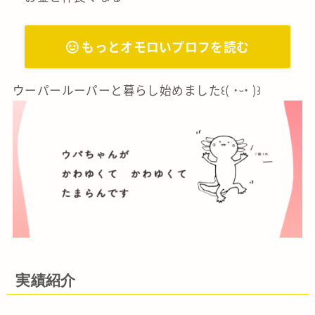
もっとオモロいプロフを読む
ウーパールーパーと暮らし始めました꒰( ˙ᵕ‎˙ )꒱
実績紹介