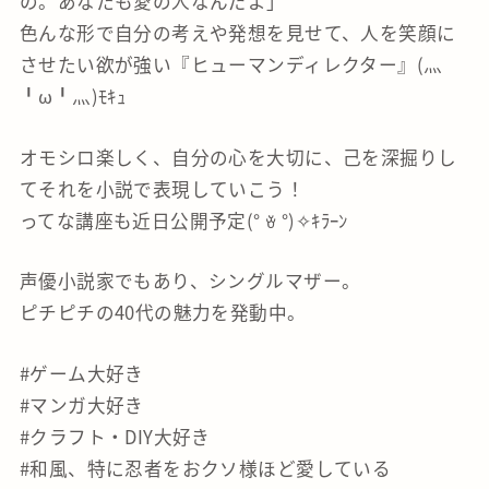
の。あなたも愛の人なんだよ」
色んな形で自分の考えや発想を見せて、人を笑顔に
させたい欲が強い『ヒューマンディレクター』(灬
╹ω╹灬)ﾓｷｭ
オモシロ楽しく、自分の心を大切に、己を深掘りし
てそれを小説で表現していこう！
ってな講座も近日公開予定(° ꈊ °)✧ｷﾗｰﾝ
声優小説家でもあり、シングルマザー。
ピチピチの40代の魅力を発動中。
#ゲーム大好き
#マンガ大好き
#クラフト・DIY大好き
#和風、特に忍者をおクソ様ほど愛している