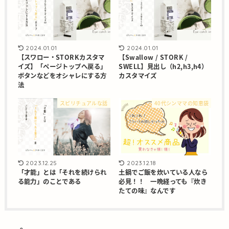
2024.01.01
2024.01.01
【スワロー・STORKカスタマ
【Swallow / STORK /
イズ】「ページトップへ戻る」
SWELL】見出し（h2,h3,h4）
ボタンなどをオシャレにする方
カスタマイズ
法
スピリチュアルな話
40代シンママの知恵袋
2023.12.25
2023.12.18
「才能」とは「それを続けられ
土鍋でご飯を炊いている人なら
る能力」のことである
必見！！ 一晩経っても『炊き
たての味』なんです