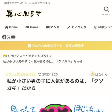
趣味ブログで自分らしく最幸に生きよう
SEARCH
Home
Game
マンガ
モノづくり
40代シン
ばなやんの小説サイト｜言葉の魔導士
HOME
クスッと笑えるおぱなし
私が小さい男の子に人気があるのは、「クソガキ」だから
ばなやん
2023.12.25
クスッと笑えるおぱなし
私が小さい男の子に人気があるのは、「クソ
ガキ」だから