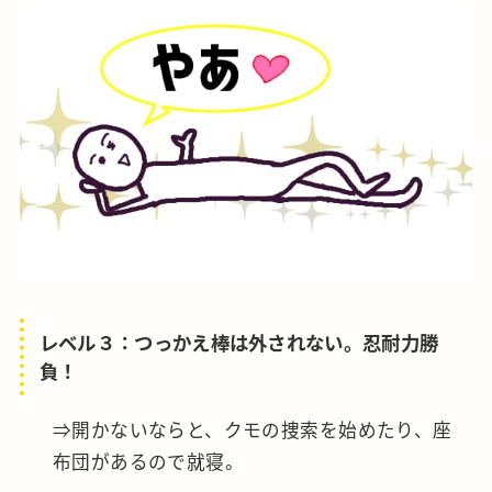
レベル３：つっかえ棒は外されない。忍耐力勝
負！
⇒開かないならと、クモの捜索を始めたり、座
布団があるので就寝。