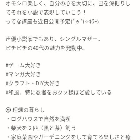
オモシロ楽しく、自分の心を大切に、己を深掘りし
てそれを小説で表現していこう！
ってな講座も近日公開予定(° ꈊ °)✧ｷﾗｰﾝ
声優小説家でもあり、シングルマザー。
ピチピチの40代の魅力を発動中。
#ゲーム大好き
#マンガ大好き
#クラフト・DIY大好き
#和風、特に忍者をおクソ様ほど愛している
理想の暮らし
・ログハウスで自然を満喫
・柴犬を２匹（黒と茶）飼う
・家庭菜園やガーデニングをして育てる楽しさと癒