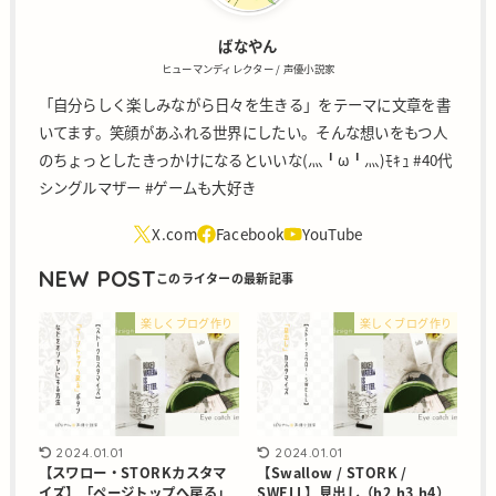
ばなやん
ヒューマンディレクター / 声優小説家
「自分らしく楽しみながら日々を生きる」をテーマに文章を書
いてます。笑顔があふれる世界にしたい。そんな想いをもつ人
のちょっとしたきっかけになるといいな(灬╹ω╹灬)ﾓｷｭ #40代
シングルマザー #ゲームも大好き
NEW POST
楽しくブログ作り
楽しくブログ作り
2024.01.01
2024.01.01
【スワロー・STORKカスタマ
【Swallow / STORK /
イズ】「ページトップへ戻る」
SWELL】見出し（h2,h3,h4）