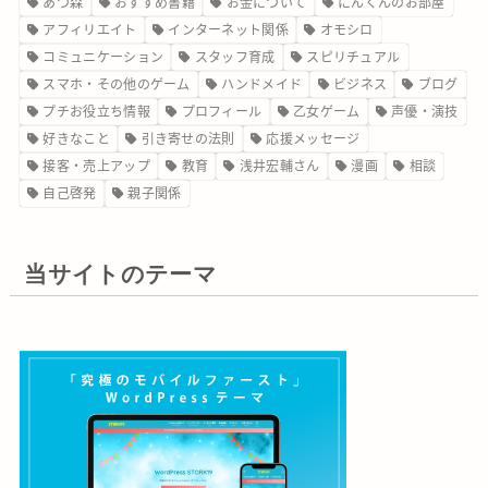
あつ森
おすすめ書籍
お金について
にんくんのお部屋
アフィリエイト
インターネット関係
オモシロ
コミュニケーション
スタッフ育成
スピリチュアル
スマホ・その他のゲーム
ハンドメイド
ビジネス
ブログ
プチお役立ち情報
プロフィール
乙女ゲーム
声優・演技
好きなこと
引き寄せの法則
応援メッセージ
接客・売上アップ
教育
浅井宏輔さん
漫画
相談
自己啓発
親子関係
当サイトのテーマ