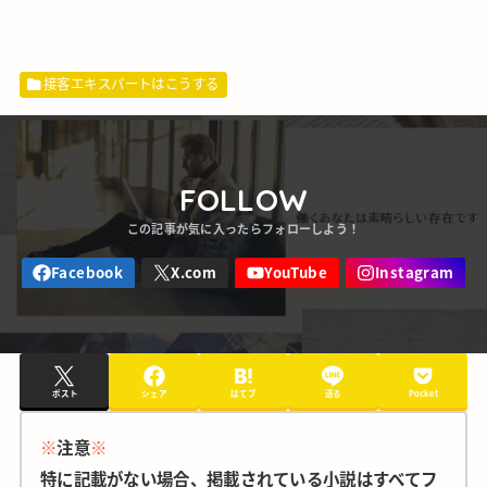
接客エキスパートはこうする
FOLLOW
ポスト
シェア
はてブ
送る
Pocket
※
注意
※
特に記載がない場合、掲載されている小説はすべてフ