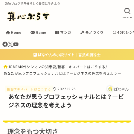
趣味ブログで自分らしく最幸に生きよう
SEARCH
Home
Game
マンガ
モノづくり
40代シン
ばなやんの小説サイト｜言葉の魔導士
HOME
40代シンママの知恵袋
接客エキスパートはこうする
あなたが思うプロフェッショナルとは？―ビジネスの理念を考えよう―
ばなやん
2023.12.25
接客エキスパートはこうする
あなたが思うプロフェッショナルとは？―ビ
ジネスの理念を考えよう―
理念をもつ大切さ