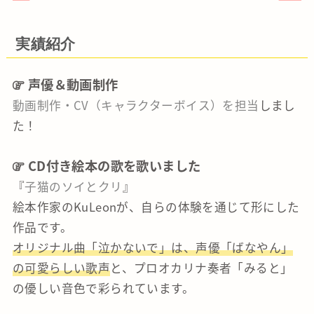
実績紹介
声優＆動画制作
動画制作・CV（キャラクターボイス）を担当
しまし
た！
CD付き絵本の歌を歌いました
『
子猫のソイとクリ
』
絵本作家のKuLeonが、自らの体験を通じて形にした
作品です。
オリジナル曲「泣かないで」は、声優「ばなやん」
の可愛らしい歌声
と、プロオカリナ奏者「みると」
の優しい音色で彩られています。