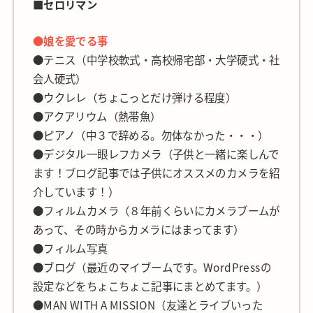
■セロリマン
●娘を愛でる事
●テニス（中学校軟式・高校帰宅部・大学硬式・社
会人硬式）
●ウクレレ（ちょこっとだけ弾ける程度）
●アクアリウム（熱帯魚）
●ピアノ（中３で辞める。勿体なかった・・・）
●デジタル一眼レフカメラ（子供と一緒に楽しんで
ます！ブログ記事では子供にオススメのカメラを紹
介しています！）
●フィルムカメラ（８年前くらいにカメラブームが
あって、その時からカメラにはまってます）
●フィルム写真
●ブログ（最近のマイブームです。WordPressの
設定などをちょこちょこ記事にまとめてます。）
●MAN WITH A MISSION（友達とライブいった