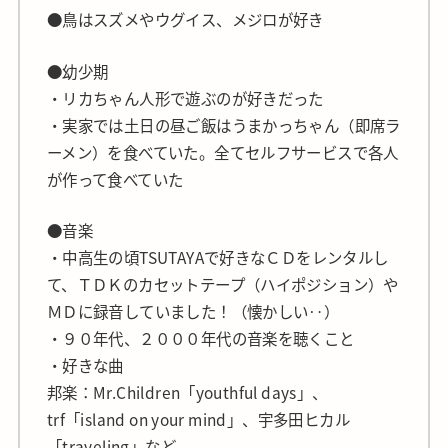
●鳥はスズメやウグイス、メジロが好き
●幼少期
・リカちゃん人形で遊ぶのが好きだった
・実家では土日の昼ご飯はうまかっちゃん（即席ラ
ーメン）を食べていた。全てセルフサービスで各人
が作って食べていた
●音楽
・中高生の頃TSUTAYAで好きなＣＤをレンタルし
て、ＴＤＫのカセットテープ（ハイポジション）や
ＭＤに録音していました！（懐かしい‥）
・９０年代、２０００年代の音楽を聴くこと
・好きな曲
邦楽：Mr.Children「youthful days」、
trf「island on your mind」、宇多田ヒカル
「traveling」など