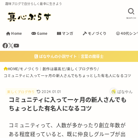
趣味ブログで自分らしく最幸に生きよう
SEARCH
Home
Game
マンガ
モノづくり
40代シン
ばなやんの小説サイト｜言葉の魔導士
HOME
モノづくり｜創作は最高だ
楽しくブログ作り
コミュニティに入って一ヶ月の新人さんでもちょっとした有名人になるコツ
ばなやん
2024.01.01
楽しくブログ作り
コミュニティに入って一ヶ月の新人さんでも
ちょっとした有名人になるコツ
コミュニティって、人数が多かったり創立年数が
ある程度経っていると、既に仲良しグループが出