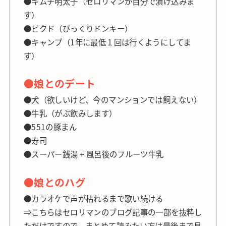
●キムチ明太子（セロリマンが自分で漬け込みま
す）
●ビクド（びっくりドンキー）
●キャンプ（1年に最低１回は行くようにしてま
す）
●娘とのデート
●犬（欲しいけど、今のマンションでは飼えない）
●牛乳（がぶ飲みします）
●551の豚まん
●寿司
●スーパー銭湯 + 風呂後のフルーツ牛乳
●娘とのハグ
●カラオケで声が枯れるまで歌い続ける
⇒こちらはセロリマンのブログ記事の一部を抜粋し
ただけですので、まとめて読みたい方は最後まで見